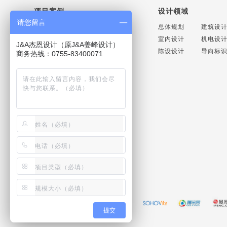
项目案例
设计领域
请您留言
商业空间设计
办公空间设计
总体规划
建筑设
地产豪宅设计
酒店空间设计
室内设计
机电设
J&A杰恩设计（原J&A姜峰设计）
医疗养老设计
公共场馆设计
陈设设计
导向标
商务热线：0755-83400071
文化教育设计
轨道交通设计
联系方式
联系电话：+86 075586669998
商务直线：+86 075583400071
媒体直线：+86 075586569500
联系邮箱：
jaid@jaid.cn
友情链接：
提交