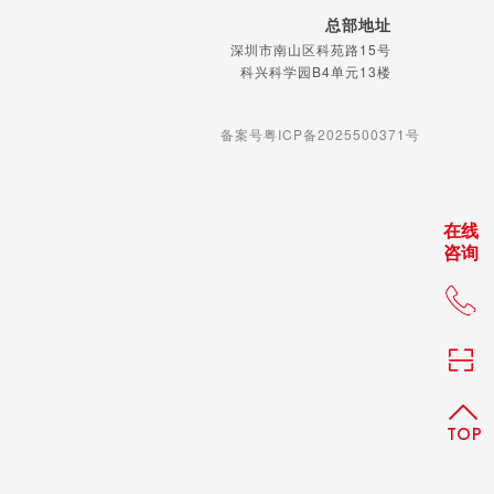
总部地址
深圳市南山区科苑路15号
科兴科学园B4单元13楼
备案号粤ICP备2025500371号
在线
咨询
+86 
TOP