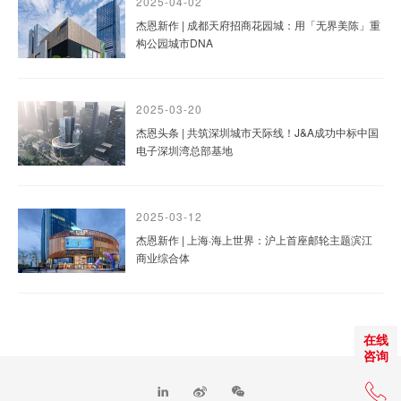
2025-04-02
杰恩新作 | 成都天府招商花园城：用「无界美陈」重
构公园城市DNA
2025-03-20
杰恩头条 | 共筑深圳城市天际线！J&A成功中标中国
电子深圳湾总部基地
2025-03-12
杰恩新作 | 上海·海上世界：沪上首座邮轮主题滨江
商业综合体
在线
咨询
+86 0