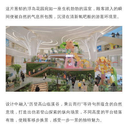
这片葱郁的浮岛花园宛如一座生机勃勃的温室，顾客踏入的瞬
间便被自然的气息所包围，沉浸在清新氧吧般的游逛环境里。
设计中融入“历登高山临溪谷，乘云而行”等诗句所蕴含的自然
意境，打造出仿若登山探索的纵向场景，不同高度的平台错落
有致，使顾客移步换景，感受一步一景的独特魅力。