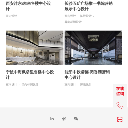
西安沣东i未来售楼中心设
长沙五矿广场惟一书院营销
计
展示中心设计
室内设计
室内设计
陈设设计
导向标识设计
宁波中海枫桥里售楼中心设
沈阳中铁诺德·阅香湖营销
计
中心设计
室内设计
导向标识设计
室内设计
陈设设计
在线
咨询
+86 0