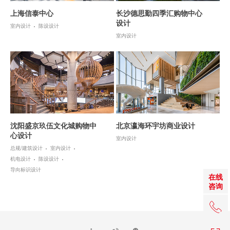
上海信泰中心
长沙德思勤四季汇购物中心
设计
室内设计
陈设设计
室内设计
沈阳盛京玖伍文化城购物中
北京瀛海环宇坊商业设计
心设计
室内设计
总规/建筑设计
室内设计
机电设计
陈设设计
导向标识设计
在线
咨询
+86 0