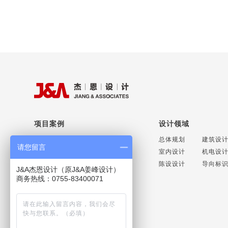
项目案例
设计领域
商业空间设计
办公空间设计
总体规划
建筑设
请您留言
地产豪宅设计
酒店空间设计
室内设计
机电设
医疗养老设计
公共场馆设计
陈设设计
导向标
J&A杰恩设计（原J&A姜峰设计）
文化教育设计
轨道交通设计
商务热线：0755-83400071
联系方式
联系电话：+86 075586669998