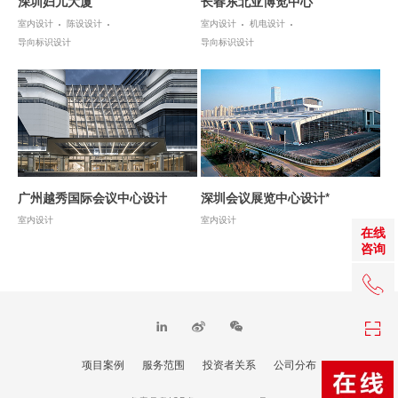
深圳妇儿大厦
长春东北亚博览中心
室内设计
陈设设计
室内设计
机电设计
导向标识设计
导向标识设计
广州越秀国际会议中心设计
深圳会议展览中心设计*
室内设计
室内设计
在线
咨询
+86 0
项目案例
服务范围
投资者关系
公司分布
TOP