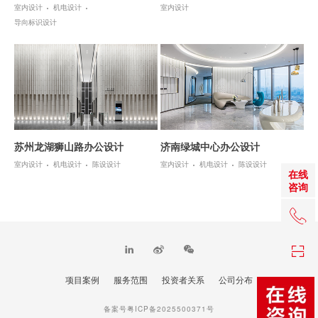
室内设计
机电设计
室内设计
导向标识设计
苏州龙湖狮山路办公设计
济南绿城中心办公设计
室内设计
机电设计
陈设设计
室内设计
机电设计
陈设设计
在线
咨询
+86 0
项目案例
服务范围
投资者关系
公司分布
TOP
备案号粤ICP备2025500371号