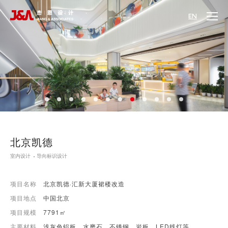
EN
北京凯德
室内设计
导向标识设计
项目名称
北京凯德·汇新大厦裙楼改造
项目地点
中国北京
项目规模
7791㎡
主要材料
浅灰色铝板、水磨石、不锈钢、岩板、LED线灯等