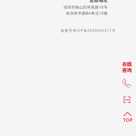
总部地址
深圳市南山区科苑路15号
科兴科学园B4单元13楼
备案号粤ICP备2025500371号
在线
咨询
+86 
TOP