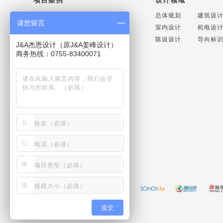
商业空间设计
办公空间设计
总体规划
建筑设
请您留言
地产豪宅设计
酒店空间设计
室内设计
机电设
医疗养老设计
公共场馆设计
陈设设计
导向标
J&A杰恩设计（原J&A姜峰设计）
文化教育设计
轨道交通设计
商务热线：0755-83400071
联系方式
联系电话：+86 075586669998
商务直线：+86 075583400071
媒体直线：+86 075586569500
联系邮箱：
jaid@jaid.cn
友情链接：
提交