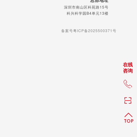
总部地址
深圳市南山区科苑路15号
科兴科学园B4单元13楼
备案号粤ICP备2025500371号
在线
咨询
+86 
TOP