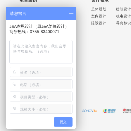
商业空间设计
办公空间设计
总体规划
建筑设
请您留言
地产豪宅设计
酒店空间设计
室内设计
机电设
医疗养老设计
公共场馆设计
陈设设计
导向标
J&A杰恩设计（原J&A姜峰设计）
文化教育设计
轨道交通设计
商务热线：0755-83400071
联系方式
联系电话：+86 075586669998
商务直线：+86 075583400071
媒体直线：+86 075586569500
联系邮箱：
jaid@jaid.cn
友情链接：
提交