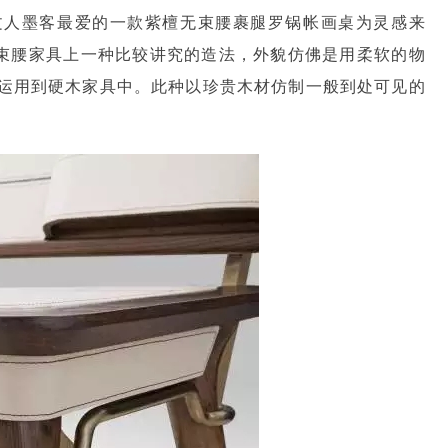
文人墨客最爱的一款紫檀无束腰裹腿罗锅帐画桌为灵感来
无束腰家具上一种比较讲究的造法，外貌仿佛是用柔软的物
运用到硬木家具中。此种以珍贵木材仿制一般到处可见的