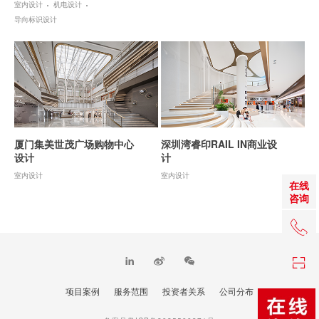
室内设计
机电设计
导向标识设计
厦门集美世茂广场购物中心
深圳湾睿印RAIL IN商业设
设计
计
室内设计
室内设计
在线
咨询
+86 0
项目案例
服务范围
投资者关系
公司分布
TOP