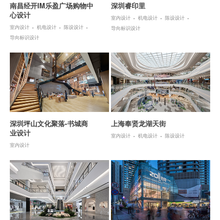
南昌经开IM乐盈广场购物中
深圳睿印里
心设计
室内设计
机电设计
陈设设计
室内设计
机电设计
陈设设计
导向标识设计
导向标识设计
深圳坪山文化聚落-书城商
上海奉贤龙湖天街
业设计
室内设计
机电设计
陈设设计
室内设计