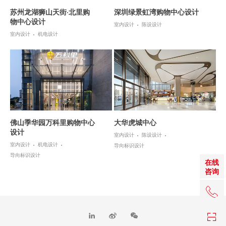
苏州龙湖狮山天街·北里购
深圳绿景虹湾购物中心设计
物中心设计
室内设计
陈设设计
室内设计
机电设计
佛山季华园万科里购物中心
大华虎城中心
设计
室内设计
陈设设计
室内设计
机电设计
导向标识设计
导向标识设计
在线
咨询
+86 0