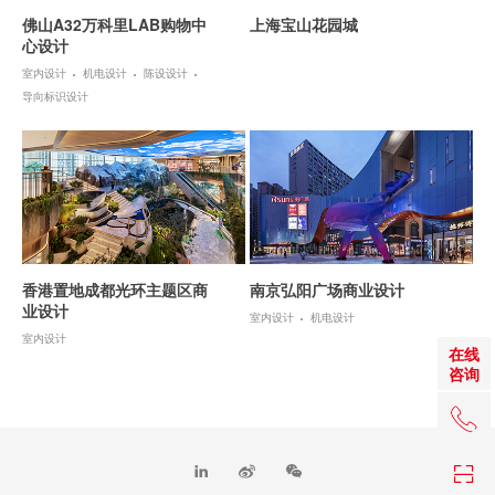
佛山A32万科里LAB购物中
上海宝山花园城
心设计
室内设计
机电设计
陈设设计
导向标识设计
香港置地成都光环主题区商
南京弘阳广场商业设计
业设计
室内设计
机电设计
室内设计
在线
咨询
+86 0