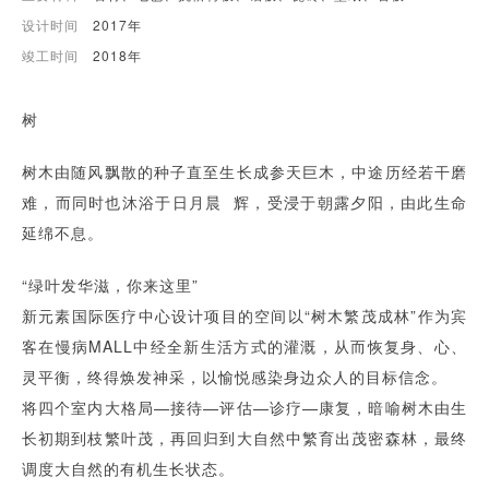
设计时间
2017年
竣工时间
2018年
树
树木由随风飘散的种子直至生长成参天巨木，中途历经若干磨
难，而同时也沐浴于日月晨 辉，受浸于朝露夕阳，由此生命
延绵不息。
“绿叶发华滋，你来这里”
新元素国际医疗中心设计项目的空间以“树木繁茂成林”作为宾
客在慢病MALL中经全新生活方式的灌溉，从而恢复身、心、
灵平衡，终得焕发神采，以愉悦感染身边众人的目标信念。
将四个室内大格局—接待—评估—诊疗—康复，暗喻树木由生
长初期到枝繁叶茂，再回归到大自然中繁育出茂密森林，最终
调度大自然的有机生长状态。