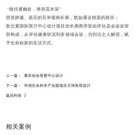
“曲径通幽处，禅房花木深”
营造静谧、疏压的百米慢病长廊，犹如通达桃源的路径；
新元素国际医疗中心设计项目的长廊两旁皆由评估及会诊诊室
所构成，从评估健康状况到多领域会诊，为到访之人解惑，赋
予生命崭新的生活方式。
上一篇：
重庆佑佑母婴中心设计
下一篇：
华润生命科学产业园项目王琦医馆设计
返回列表
相关案例