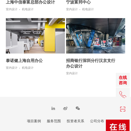
上海中信泰富总部办公设计
宁波富邦中心
室内设计
机电设计
室内设计
机电设计
泰诺健上海自用办公
招商银行深圳分行汉京支行
办公设计
室内设计
机电设计
室内设计
在线
咨询
+86 0
项目案例
服务范围
投资者关系
公司分布
TOP