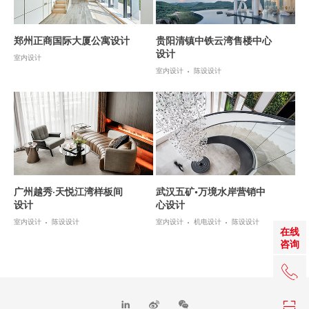
郑州正商国际大厦公寓设计
贵阳清镇中铁云湾售楼中心
设计
室内设计
室内设计
陈设设计
广州越秀·天悦江湾样板间
武汉五矿•万境水岸营销中
设计
心设计
室内设计
陈设设计
室内设计
机电设计
陈设设计
在线
咨询
+86 0