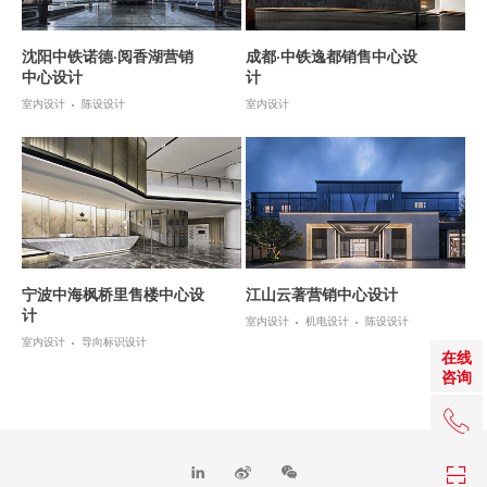
沈阳中铁诺德·阅香湖营销
成都·中铁逸都销售中心设
中心设计
计
室内设计
陈设设计
室内设计
宁波中海枫桥里售楼中心设
江山云著营销中心设计
计
室内设计
机电设计
陈设设计
室内设计
导向标识设计
在线
咨询
+86 0